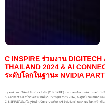
C INSPIRE ร่วมงาน DIGITEC
THAILAND 2024 & AI CONNECT 
ระดับโลกในฐานะ NVIDIA PAR
กรุงเทพฯ — บริษัท ซี อินสไพร์ จำกัด (C INSPIRE) ร่วมแสดงศักยภาพด้านเทคโนโ
AI Connect ซึ่งจัดขึ้นระหว่างวันที่ [20-22 พฤศจิกายน 2567] ณ ศูนย์แสดงสินค้าและ
C INSPIRE ได้นำโซลูชันด้านปัญญาประดิษฐ์ (AI Solutions) และระบบโครงสร้างพื้นฐา