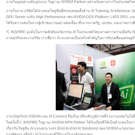
ภายในบูธอย่างเต็มรูปแบบ ในฐานะ NVIDIA Partner อย่างเป็นทางการในประเทศไท
ภายในงาน บริษัทได้นำเสนอโซลูชันที่ครอบคลุมทั้งด้าน AI Training, AI Inference, Ge
GPU Server ระดับ High Performance เช่น NVIDIA DGX Platform, L40S GPU, และโซ
ได้รับความสนใจจากผู้เข้าชมงานอย่างต่อเนื่อง ทั้งจากภาครัฐ, เอกชน, และภาคการ
“C INSPIRE มุ่งมั่นในการผลักดันนวัตกรรม AI ในประเทศไทย ผ่านความร่วมมือกับ N
ภาคธุรกิจและงานวิจัย เราเชื่อว่า AI จะกลายเป็นกลไกสำคัญในการขับเคลื่อนเศรษฐก
งาน DigiTech ASEAN และ AI Connect ถือเป็นเวทีระดับภูมิภาคที่รวบรวมเทคโนโลยีด
ในครั้งนี้ C INSPIRE ในฐานะ NVIDIA NPN Partner ได้รับเกียรติให้เป็นตัวแทนใ
เกี่ยวกับโซลูชัน AI แบบครบวงจร (End-to-End AI Solutions) ของ NVIDIA แก่หน่
การพัฒนา หรือนำ AI ไปประยุกต์ใช้ภายในองค์กรของตน