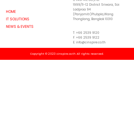
1999/11-12 District Sriwara, Soi
Ladproa 94
HOME
(Panjamitr)Plubpla,Wang
IT SOLUTIONS
Thonglang, Bangkok 10310
NEWS & EVENTS
T: +66 2539 9120
F: +66 2539 9122
E: info@cinspire.co.th
Copyright © 2023 cinspire.co.th All rights reserved.